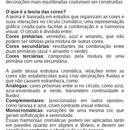
decorações mais equilibradas costumam ser construídas.
O que é a teoria das cores?
A teoria é baseada em estudos que organizam as cores e
suas interações no círculo cromático, uma representação
gráfica criada para facilitar a combinação e a harmonia
visual. O círculo é dividido entre:
Cores primárias
: vermelho, azul e amarelo, que não
podem ser obtidas pela mistura de outras cores.
Cores secundárias
: resultantes da combinação entre
duas primárias (azul + amarelo = verde).
Cores terciárias
: compostas pela mistura de uma
primária com uma secundária.
A partir dessa estrutura cromática, relações entre as
cores são estabelecidas para criar decorações fluidas e
que não causem estranheza, como:
Análogas
: cores próximas entre si no círculo, como azul,
azul-esverdeado e verde, transmitem continuidade e
fluidez.
Complementares
: posicionadas em lados opostos,
como laranja e azul, criam contraste visual intenso.
Monocromáticas
: variações de uma mesma cor, que
geram sofisticação e serenidade.
Essas harmonias cromáticas podem ser aplicadas tanto
em paredes quanto em objetos e têxteis, e devem ser