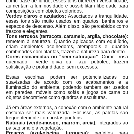
como base de fundo, esses tons oferecem versatilidade,
aumentam a luminosidade e possibilitam liberdade para
composições com objetos coloridos.
Verdes claros e azulados:
Associados à tranquilidade,
esses tons são muito usados em quartos, banheiros e
espaços de descanso. Além disso, são percebidos como
frescos e elegantes.
Tons terrosos (terracota, caramelo, argila, chocolate):
remetem à natureza. Quando aplicados com equilíbrio,
criam ambientes acolhedores, atemporais e, quando
combinados com plantas, trazem a natureza para dentro.
Cores esmaecidas ou “sem saturação”:
Como rosa
queimado, verde oliva ou azul petróleo, trazem
sofisticação e profundidade, sem excessos.
Essas escolhas podem ser potencializadas ou
suavizadas de acordo com os acabamentos e a
iluminação do ambiente, podendo também ser usados
em paredes, móveis como sofás e jogos de cama ou
objetos decorativos como quadros e esculturas.
Já em áreas externas, a conexão com o ambiente natural
costuma ser mais valorizada. Por isso, as paletas são
frequentemente compostas por tons:
Naturais (verde-musgo, marrom, areia)
: integrados ao
paisagismo e à vegetação.
Frescos (azul-piscina, turquesa)
: perfeitos para