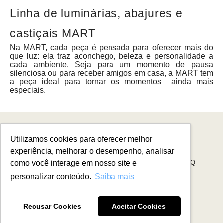
Linha de luminárias, abajures e
castiçais MART
Na MART, cada peça é pensada para oferecer mais do
que luz: ela traz aconchego, beleza e personalidade a
cada ambiente. Seja para um momento de pausa
silenciosa ou para receber amigos em casa, a MART tem
a peça ideal para tornar os momentos ainda mais
especiais.
Utilizamos cookies para oferecer melhor
REVENDER
SAC
CONTATO
CLICA E RESOLVE
experiência, melhorar o desempenho, analisar
CENTRAL DE SOLUÇÕES
PORTAL BOLETOS
FAQ
como você interage em nosso site e
personalizar conteúdo.
Saiba mais
©
2026
, MART
Recusar Cookies
Aceitar Cookies