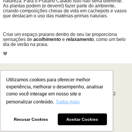
natureza. Para o Praiano Caiado isso não seria diferente.
As plantas podem (e devem!) fazer parte do ambiente,
criando composições cheias de vida em cachepots e vasos
que destacam o uso das matérias-primas naturais.
Criar um espaço praiano dentro do seu lar proporciona
sensações de
acolhimento
e
relaxamento
, como um belo
dia de verão na praia.
🤎
Utilizamos cookies para oferecer melhor
REVENDER
SAC
CONTATO
CLICA E RESOLVE
experiência, melhorar o desempenho, analisar
CENTRAL DE SOLUÇÕES
PORTAL BOLETOS
FAQ
como você interage em nosso site e
personalizar conteúdo.
Saiba mais
©
2026
, MART
Recusar Cookies
Aceitar Cookies