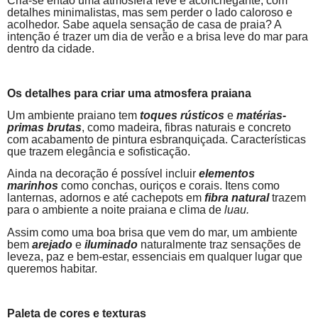
Cria-se então uma atmosfera leve e aconchegante, com
detalhes minimalistas, mas sem perder o lado caloroso e
acolhedor. Sabe aquela sensação de casa de praia? A
intenção é trazer um dia de verão e a brisa leve do mar para
dentro da cidade.
Os detalhes para criar uma atmosfera praiana
Um ambiente praiano tem
toques rústicos
e
matérias-
primas brutas
, como madeira, fibras naturais e concreto
com acabamento de pintura esbranquiçada. Características
que trazem elegância e sofisticação.
Ainda na decoração é possível incluir
elementos
marinhos
como conchas, ouriços e corais. Itens como
lanternas, adornos e até cachepots em
fibra natural
trazem
para o ambiente a noite praiana e clima de
luau.
Assim como uma boa brisa que vem do mar, um ambiente
bem
arejado
e
iluminado
naturalmente traz sensações de
leveza, paz e bem-estar, essenciais em qualquer lugar que
queremos habitar.
Paleta de cores e texturas